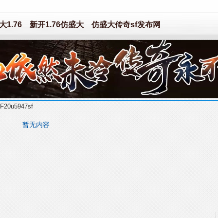
1.76
新开1.76仿盛大
仿盛大传奇sf发布网
20u5947sf
暂无内容