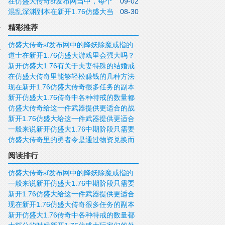
在仿盛大传奇sf发布网当中，每个
09-02
盛大传奇私服战士还是更愿意使用到死神
混乱深渊副本在新开1.76仿盛大当
08-30
职业都设计了十几个不同的技能
手镯
中是分为多个关卡的
精彩推荐
仿盛大传奇sf发布网中的降妖除魔戒指的
道士在新开1.76仿盛大游戏里会强大吗？
能力是很强大的
新开仿盛大1.76有关于夫妻特殊的结婚戒
在仿盛大传奇里能够轻松赚钱的几种方法
指方面有哪些注意事项？
现在新开1.76仿盛大传奇很多任务的副本
是什么呢？
新开仿盛大1.76传奇中各种特戒的数量都
都是需要通过NPC才能够进入到其中的
仿盛大传奇给这一件武器提供更适合的战
是非常稀少的
新开1.76仿盛大给这一件武器提供更适合
斗场合才是最重要的事情
一般来说新开仿盛大1.76中期阶段只需要
的战斗场合才是最重要的事情
仿盛大传奇里的勇者令是通过物资兑换而
提供普通性质的武器就可以满足战士的需
来的
求
阅读排行
仿盛大传奇sf发布网中的降妖除魔戒指的
一般来说新开仿盛大1.76中期阶段只需要
能力是很强大的
新开1.76仿盛大给这一件武器提供更适合
提供普通性质的武器就可以满足战士的需
现在新开1.76仿盛大传奇很多任务的副本
的战斗场合才是最重要的事情
求
新开仿盛大1.76传奇中各种特戒的数量都
都是需要通过NPC才能够进入到其中的