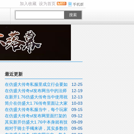
加入收藏
设为首页
搜索
最近更新
在仿盛大传奇私服里成立行会要如
12-25
在仿盛大传奇sf发布网当中的法师
12-19
何拉大佬入会？
在新开1.76仿盛大传奇当中使用祝
12-13
对玩家水平要求是很高的
简介在仿盛大1.76传奇里面让大家
10-03
福油是能够让我们给武器快速增加幸运值
在仿盛大传奇私服当中，每个玩家
09-15
能够进入藏宝阁的两种方法
的一种很好的方式
在仿盛大传奇sf发布网里面打架的
09-12
加入行会的目标是不一样的
其实新开仿盛大1.76中本身就有技
09-09
时候报仇找错人了怎么办？
相对于骑士手镯来讲，其实多数仿
09-05
能残卷都是可以通过活动来直接购入到的