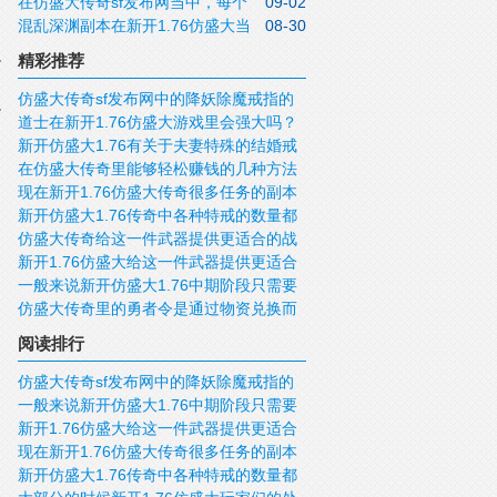
在仿盛大传奇sf发布网当中，每个
09-02
盛大传奇私服战士还是更愿意使用到死神
混乱深渊副本在新开1.76仿盛大当
08-30
职业都设计了十几个不同的技能
手镯
中是分为多个关卡的
精彩推荐
仿盛大传奇sf发布网中的降妖除魔戒指的
道士在新开1.76仿盛大游戏里会强大吗？
能力是很强大的
新开仿盛大1.76有关于夫妻特殊的结婚戒
在仿盛大传奇里能够轻松赚钱的几种方法
指方面有哪些注意事项？
现在新开1.76仿盛大传奇很多任务的副本
是什么呢？
新开仿盛大1.76传奇中各种特戒的数量都
都是需要通过NPC才能够进入到其中的
仿盛大传奇给这一件武器提供更适合的战
是非常稀少的
新开1.76仿盛大给这一件武器提供更适合
斗场合才是最重要的事情
一般来说新开仿盛大1.76中期阶段只需要
的战斗场合才是最重要的事情
仿盛大传奇里的勇者令是通过物资兑换而
提供普通性质的武器就可以满足战士的需
来的
求
阅读排行
仿盛大传奇sf发布网中的降妖除魔戒指的
一般来说新开仿盛大1.76中期阶段只需要
能力是很强大的
新开1.76仿盛大给这一件武器提供更适合
提供普通性质的武器就可以满足战士的需
现在新开1.76仿盛大传奇很多任务的副本
的战斗场合才是最重要的事情
求
新开仿盛大1.76传奇中各种特戒的数量都
都是需要通过NPC才能够进入到其中的