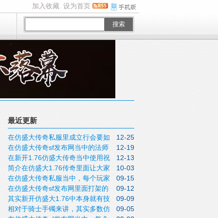
加入收藏
设为首页
搜索
最近更新
在仿盛大传奇私服里成立行会要如
12-25
在仿盛大传奇sf发布网当中的法师
12-19
何拉大佬入会？
在新开1.76仿盛大传奇当中使用祝
12-13
对玩家水平要求是很高的
简介在仿盛大1.76传奇里面让大家
10-03
福油是能够让我们给武器快速增加幸运值
在仿盛大传奇私服当中，每个玩家
09-15
能够进入藏宝阁的两种方法
的一种很好的方式
在仿盛大传奇sf发布网里面打架的
09-12
加入行会的目标是不一样的
其实新开仿盛大1.76中本身就有技
09-09
时候报仇找错人了怎么办？
相对于骑士手镯来讲，其实多数仿
09-05
能残卷都是可以通过活动来直接购入到的