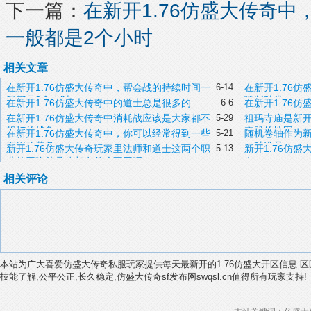
下一篇：
在新开1.76仿盛大传奇
一般都是2个小时
相关文章
在新开1.76仿盛大传奇中，帮会战的持续时间一
6-14
在新开1.76
般都是2个小时
哪些种类
在新开1.76仿盛大​传奇中的道士总是很多的
6-6
在新开1.76
在新开1.76仿盛大传奇中消耗战应该是大家都不
5-29
祖玛寺庙是新开
想打的战争
实践的地图
在新开1.76仿盛大传奇中，你可以经常得到一些
5-21
随机卷轴作为新
无用的装备
一种道具
新开1.76仿盛大传奇玩家里法师和道士这两个职
5-13
新开1.76仿
业的召唤兽具体都有什么不同呢？
套
相关评论
本站为广大喜爱仿盛大传奇私服玩家提供每天最新开的1.76仿盛大开区信息.区
技能了解,公平公正,长久稳定,仿盛大传奇sf发布网swqsl.cn值得所有玩家支持!