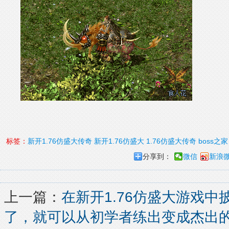
标签：
新开1.76仿盛大传奇
新开1.76仿盛大
1.76仿盛大传奇
boss之家
分享到：
微信
新浪
上一篇：
在新开1.76仿盛大游戏
了，就可以从初学者练出变成杰出