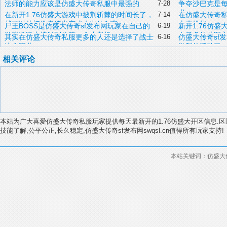
网游戏行会中发挥什么呢？
优势
法师的能力应该是仿盛大传奇私服中最强的
7-28
争夺沙巴克是每
求
在新开1.76仿盛大游戏中披荆斩棘的时间长了，
7-14
在仿盛大传奇
就可以从初学者练出变成杰出的剑客
本来挑战
尸王BOSS是仿盛大传奇sf发布网玩家在自己的
6-19
新开1.76仿盛
游戏道路上接触到的第一个小老板
在最多的地图
其实在仿盛大传奇私服更多的人还是选择了战士
6-16
仿盛大传奇sf
这个职业
激烈的活动了
相关评论
本站为广大喜爱仿盛大传奇私服玩家提供每天最新开的1.76仿盛大开区信息.区
技能了解,公平公正,长久稳定,仿盛大传奇sf发布网swqsl.cn值得所有玩家支持!
本站关键词：仿盛大传奇